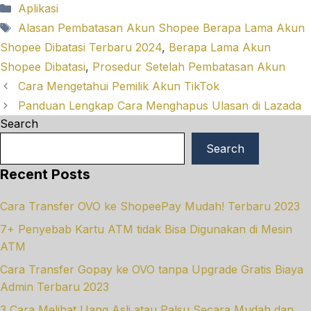
Categories
Aplikasi
Tags
Alasan Pembatasan Akun Shopee Berapa Lama Akun
Shopee Dibatasi Terbaru 2024
,
Berapa Lama Akun
Shopee Dibatasi
,
Prosedur Setelah Pembatasan Akun
Cara Mengetahui Pemilik Akun TikTok
Panduan Lengkap Cara Menghapus Ulasan di Lazada
Search
Search
Recent Posts
Cara Transfer OVO ke ShopeePay Mudah! Terbaru 2023
7+ Penyebab Kartu ATM tidak Bisa Digunakan di Mesin
ATM
Cara Transfer Gopay ke OVO tanpa Upgrade Gratis Biaya
Admin Terbaru 2023
3 Cara Melihat Uang Asli atau Palsu Secara Mudah dan