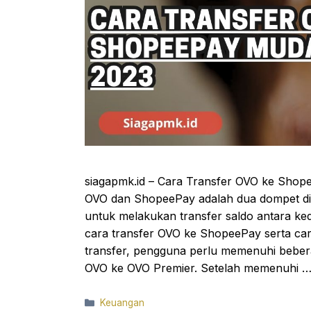
siagapmk.id – Cara Transfer OVO ke Shop
OVO dan ShopeePay adalah dua dompet dig
untuk melakukan transfer saldo antara ke
cara transfer OVO ke ShopeePay serta ca
transfer, pengguna perlu memenuhi beber
OVO ke OVO Premier. Setelah memenuhi 
Categories
Keuangan