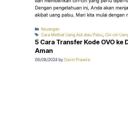
dan memberikan ciri-ciri yang perlu diper
Dengan pengetahuan ini, Anda akan menjadi
akibat uang palsu. Mari kita mulai dengan
Categories
Keuangan
Tags
Cara Melihat Uang Asli atau Palsu
,
Ciri-ciri Uan
5 Cara Transfer Kode OVO ke
Aman
06/08/2024
by
Davin Prawira