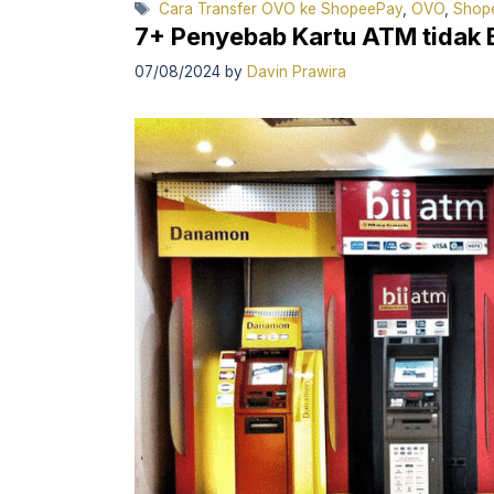
Tags
Cara Transfer OVO ke ShopeePay
,
OVO
,
Shop
7+ Penyebab Kartu ATM tidak 
07/08/2024
by
Davin Prawira