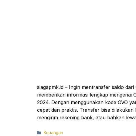
siagapmk.id – Ingin mentransfer saldo da
memberikan informasi lengkap mengenai
2024. Dengan menggunakan kode OVO yang
cepat dan praktis. Transfer bisa dilakukan 
mengirim rekening bank, atau bahkan lew
Categories
Keuangan