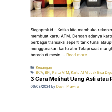
Siagapmk.id – Ketika kita membuka rekeni
membuat kartu ATM. Dengan adanya kart
berbagai transaksi seperti tarik tunai ata
menggunakan kartu atm Tetapi saat mungk
berada di mesin …
Read more
Categories
Keuangan
Tags
BCA
,
BRI
,
Kartu ATM
,
Kartu ATM tidak Bisa Dig
3 Cara Melihat Uang Asli ata
06/08/2024
by
Davin Prawira