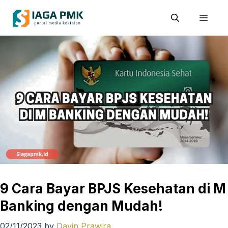
Skip
Men
to
content
9 Cara Bayar BPJS Kesehatan di M
Banking dengan Mudah!
02/11/2023
by
Davin Prawira