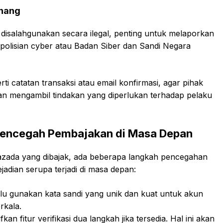
enang
isalahgunakan secara ilegal, penting untuk melaporkan
kepolisian cyber atau Badan Siber dan Sandi Negara
rti catatan transaksi atau email konfirmasi, agar pihak
dan mengambil tindakan yang diperlukan terhadap pelaku
Mencegah Pembajakan di Masa Depan
azada yang dibajak, ada beberapa langkah pencegahan
adian serupa terjadi di masa depan:
lu gunakan kata sandi yang unik dan kuat untuk akun
rkala.
kan fitur verifikasi dua langkah jika tersedia. Hal ini akan