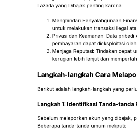
Lazada yang Dibajak penting karena:
Menghindari Penyalahgunaan Finans
untuk melakukan transaksi ilegal at
Privasi dan Keamanan: Data pribadi 
pembayaran dapat dieksploitasi ole
Menjaga Reputasi: Tindakan cepat
kerugian lebih lanjut dan mempertah
Langkah-langkah Cara Melapo
Berikut adalah langkah-langkah yang perl
Langkah 1: Identifikasi Tanda-tand
Sebelum melaporkan akun yang dibajak, pe
Beberapa tanda-tanda umum meliputi: