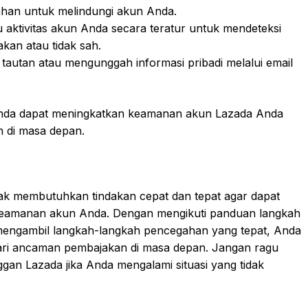
an untuk melindungi akun Anda.
u aktivitas akun Anda secara teratur untuk mendeteksi
akan atau tidak sah.
 tautan atau mengunggah informasi pribadi melalui email
Anda dapat meningkatkan keamanan akun Lazada Anda
n di masa depan.
k membutuhkan tindakan cepat dan tepat agar dapat
eamanan akun Anda. Dengan mengikuti panduan langkah
 mengambil langkah-langkah pencegahan yang tepat, Anda
ri ancaman pembajakan di masa depan. Jangan ragu
an Lazada jika Anda mengalami situasi yang tidak