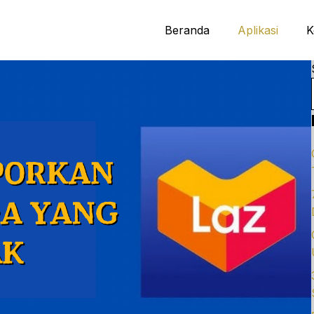
Beranda
Aplikasi
K