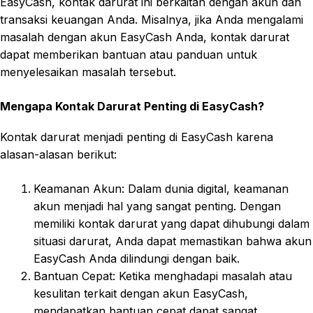
EasyCash, kontak darurat ini berkaitan dengan akun dan
transaksi keuangan Anda. Misalnya, jika Anda mengalami
masalah dengan akun EasyCash Anda, kontak darurat
dapat memberikan bantuan atau panduan untuk
menyelesaikan masalah tersebut.
Mengapa Kontak Darurat Penting di EasyCash?
Kontak darurat menjadi penting di EasyCash karena
alasan-alasan berikut:
Keamanan Akun: Dalam dunia digital, keamanan
akun menjadi hal yang sangat penting. Dengan
memiliki kontak darurat yang dapat dihubungi dalam
situasi darurat, Anda dapat memastikan bahwa akun
EasyCash Anda dilindungi dengan baik.
Bantuan Cepat: Ketika menghadapi masalah atau
kesulitan terkait dengan akun EasyCash,
mendapatkan bantuan cepat dapat sangat