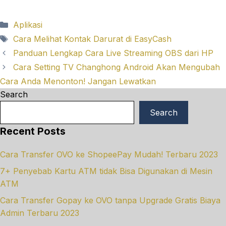
Categories
Aplikasi
Tags
Cara Melihat Kontak Darurat di EasyCash
Panduan Lengkap Cara Live Streaming OBS dari HP
Cara Setting TV Changhong Android Akan Mengubah
Cara Anda Menonton! Jangan Lewatkan
Search
Search
Recent Posts
Cara Transfer OVO ke ShopeePay Mudah! Terbaru 2023
7+ Penyebab Kartu ATM tidak Bisa Digunakan di Mesin
ATM
Cara Transfer Gopay ke OVO tanpa Upgrade Gratis Biaya
Admin Terbaru 2023