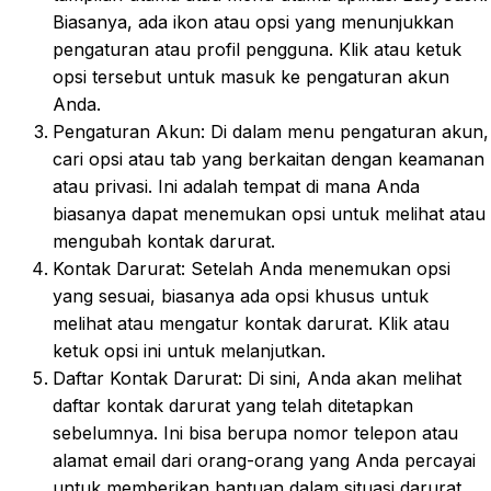
Biasanya, ada ikon atau opsi yang menunjukkan
pengaturan atau profil pengguna. Klik atau ketuk
opsi tersebut untuk masuk ke pengaturan akun
Anda.
Pengaturan Akun: Di dalam menu pengaturan akun,
cari opsi atau tab yang berkaitan dengan keamanan
atau privasi. Ini adalah tempat di mana Anda
biasanya dapat menemukan opsi untuk melihat atau
mengubah kontak darurat.
Kontak Darurat: Setelah Anda menemukan opsi
yang sesuai, biasanya ada opsi khusus untuk
melihat atau mengatur kontak darurat. Klik atau
ketuk opsi ini untuk melanjutkan.
Daftar Kontak Darurat: Di sini, Anda akan melihat
daftar kontak darurat yang telah ditetapkan
sebelumnya. Ini bisa berupa nomor telepon atau
alamat email dari orang-orang yang Anda percayai
untuk memberikan bantuan dalam situasi darurat