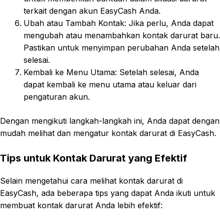
terkait dengan akun EasyCash Anda.
Ubah atau Tambah Kontak: Jika perlu, Anda dapat
mengubah atau menambahkan kontak darurat baru.
Pastikan untuk menyimpan perubahan Anda setelah
selesai.
Kembali ke Menu Utama: Setelah selesai, Anda
dapat kembali ke menu utama atau keluar dari
pengaturan akun.
Dengan mengikuti langkah-langkah ini, Anda dapat dengan
mudah melihat dan mengatur kontak darurat di EasyCash.
Tips untuk Kontak Darurat yang Efektif
Selain mengetahui cara melihat kontak darurat di
EasyCash, ada beberapa tips yang dapat Anda ikuti untuk
membuat kontak darurat Anda lebih efektif: