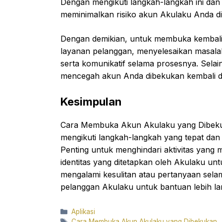
Dengan mengikuti langkah-langkah ini dan
meminimalkan risiko akun Akulaku Anda d
Dengan demikian, untuk membuka kembali
layanan pelanggan, menyelesaikan masalah 
serta komunikatif selama prosesnya. Selai
mencegah akun Anda dibekukan kembali d
Kesimpulan
Cara Membuka Akun Akulaku yang Dibekuk
mengikuti langkah-langkah yang tepat da
Penting untuk menghindari aktivitas yang 
identitas yang ditetapkan oleh Akulaku 
mengalami kesulitan atau pertanyaan sela
pelanggan Akulaku untuk bantuan lebih lan
Categories
Aplikasi
Tags
Cara Membuka Akun Akulaku yang Dibekukan