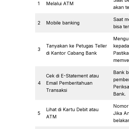
1
Melalui ATM
akan te
Saat m
2
Mobile banking
bisa ter
Mengun
Tanyakan ke Petugas Teller
kepada 
3
di Kantor Cabang Bank
Pastika
memveri
Bank b
Cek di E-Statement atau
pember
4
Email Pemberitahuan
Periks
Transaksi
Bank.
Nomor r
Lihat di Kartu Debit atau
5
Jika An
ATM
belaka