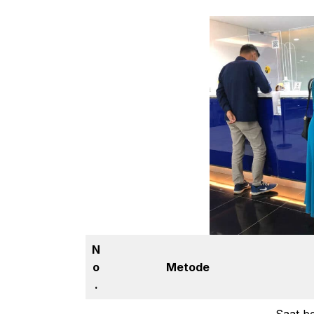
N
o
Metode
.
Saat b