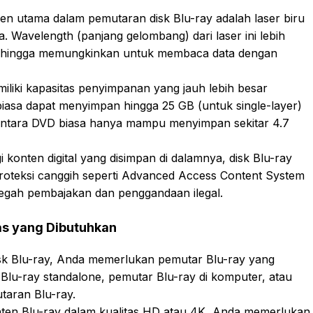
en utama dalam pemutaran disk Blu-ray adalah laser biru
 Wavelength (panjang gelombang) dari laser ini lebih
 sehingga memungkinkan untuk membaca data dengan
iliki kapasitas penyimpanan yang jauh lebih besar
biasa dapat menyimpan hingga 25 GB (untuk single-layer)
mentara DVD biasa hanya mampu menyimpan sekitar 4.7
 konten digital yang disimpan di dalamnya, disk Blu-ray
proteksi canggih seperti Advanced Access Content System
gah pembajakan dan penggandaan ilegal.
as yang Dibutuhkan
sk Blu-ray, Anda memerlukan pemutar Blu-ray yang
 Blu-ray standalone, pemutar Blu-ray di komputer, atau
aran Blu-ray.
ten Blu-ray dalam kualitas HD atau 4K, Anda memerlukan