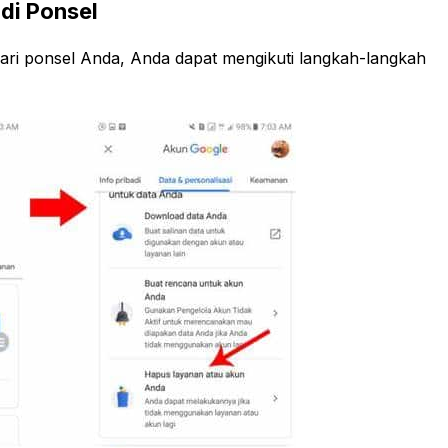
di Ponsel
ari ponsel Anda, Anda dapat mengikuti langkah-langkah