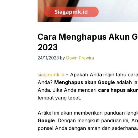
Cara Menghapus Akun Go
2023
24/11/2023
by
Davin Prawira
siagapmk.id
– Apakah Anda ingin tahu car
Anda?
Menghapus akun Google
adalah la
Anda. Jika Anda mencari
cara hapus aku
tempat yang tepat.
Artikel ini akan memberikan panduan lang
Google
. Dengan mengikuti panduan ini, 
ponsel Anda dengan aman dan sederhana.