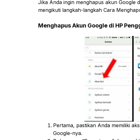
Jika Anda ingin menghapus akun Google di
mengikuti langkah-langkah Cara Menghapu
Menghapus Akun Google di HP Pengg
Pertama, pastikan Anda memiliki ak
Google-nya.