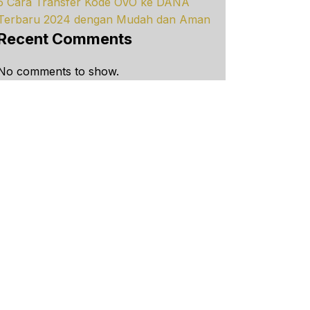
5 Cara Transfer Kode OVO ke DANA
Terbaru 2024 dengan Mudah dan Aman
Recent Comments
No comments to show.