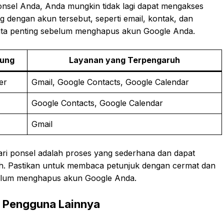
nsel Anda, Anda mungkin tidak lagi dapat mengakses
 dengan akun tersebut, seperti email, kontak, dan
ata penting sebelum menghapus akun Google Anda.
bung
Layanan yang Terpengaruh
er
Gmail, Google Contacts, Google Calendar
Google Contacts, Google Calendar
Gmail
i ponsel adalah proses yang sederhana dan dapat
h. Pastikan untuk membaca petunjuk dengan cermat dan
elum menghapus akun Google Anda.
 Pengguna Lainnya