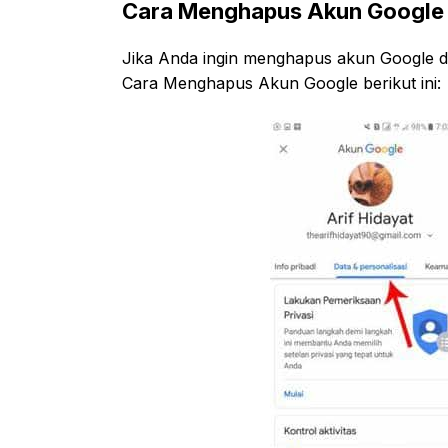
Cara Menghapus Akun Google 
Jika Anda ingin menghapus akun Google d
Cara Menghapus Akun Google berikut ini: