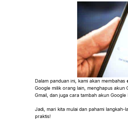
Dalam panduan ini, kami akan membahas
Google milik orang lain, menghapus akun G
Gmail, dan juga cara tambah akun Google 
Jadi, mari kita mulai dan pahami langka
praktis!