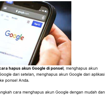
cara hapus akun Google di ponsel
, menghapus akun
oogle dari setelan, menghapus akun Google dari aplikasi
ke ponsel Anda.
h-langkah cara menghapus akun Google dengan mudah dan