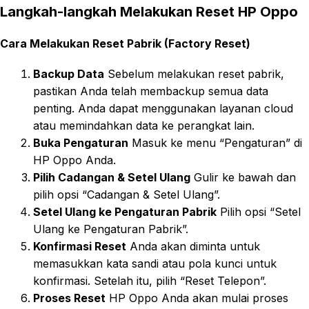
Langkah-langkah Melakukan Reset HP Oppo
Cara Melakukan Reset Pabrik (Factory Reset)
Backup Data
Sebelum melakukan reset pabrik,
pastikan Anda telah membackup semua data
penting. Anda dapat menggunakan layanan cloud
atau memindahkan data ke perangkat lain.
Buka Pengaturan
Masuk ke menu “Pengaturan” di
HP Oppo Anda.
Pilih Cadangan & Setel Ulang
Gulir ke bawah dan
pilih opsi “Cadangan & Setel Ulang”.
Setel Ulang ke Pengaturan Pabrik
Pilih opsi “Setel
Ulang ke Pengaturan Pabrik”.
Konfirmasi Reset
Anda akan diminta untuk
memasukkan kata sandi atau pola kunci untuk
konfirmasi. Setelah itu, pilih “Reset Telepon”.
Proses Reset
HP Oppo Anda akan mulai proses