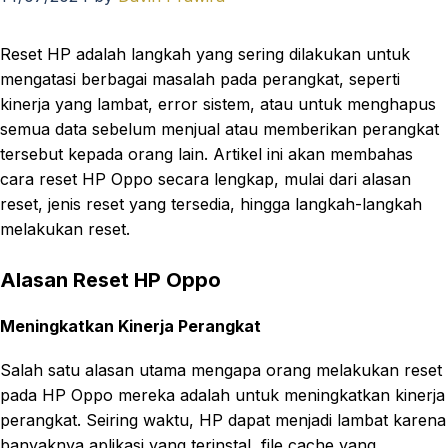
Reset HP adalah langkah yang sering dilakukan untuk
mengatasi berbagai masalah pada perangkat, seperti
kinerja yang lambat, error sistem, atau untuk menghapus
semua data sebelum menjual atau memberikan perangkat
tersebut kepada orang lain. Artikel ini akan membahas
cara reset HP Oppo secara lengkap, mulai dari alasan
reset, jenis reset yang tersedia, hingga langkah-langkah
melakukan reset.
Alasan Reset HP Oppo
Meningkatkan Kinerja Perangkat
Salah satu alasan utama mengapa orang melakukan reset
pada HP Oppo mereka adalah untuk meningkatkan kinerja
perangkat. Seiring waktu, HP dapat menjadi lambat karena
banyaknya aplikasi yang terinstal, file cache yang