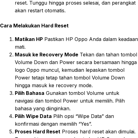
reset. Tunggu hingga proses selesai, dan perangkat
akan restart otomatis.
Cara Melakukan Hard Reset
Matikan HP
Pastikan HP Oppo Anda dalam keadaan
mati.
Masuk ke Recovery Mode
Tekan dan tahan tombol
Volume Down dan Power secara bersamaan hingga
logo Oppo muncul, kemudian lepaskan tombol
Power tetapi tetap tahan tombol Volume Down
hingga masuk ke recovery mode.
Pilih Bahasa
Gunakan tombol Volume untuk
navigasi dan tombol Power untuk memilih. Pilih
bahasa yang diinginkan.
Pilih Wipe Data
Pilih opsi “Wipe Data” dan
konfirmasi dengan memilih “Yes”.
Proses Hard Reset
Proses hard reset akan dimulai.