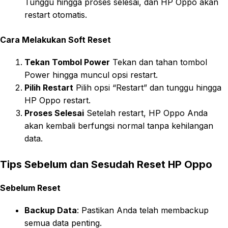
Tunggu hingga proses selesai, dan HP Oppo akan
restart otomatis.
Cara Melakukan Soft Reset
Tekan Tombol Power
Tekan dan tahan tombol
Power hingga muncul opsi restart.
Pilih Restart
Pilih opsi “Restart” dan tunggu hingga
HP Oppo restart.
Proses Selesai
Setelah restart, HP Oppo Anda
akan kembali berfungsi normal tanpa kehilangan
data.
Tips Sebelum dan Sesudah Reset HP Oppo
Sebelum Reset
Backup Data
: Pastikan Anda telah membackup
semua data penting.