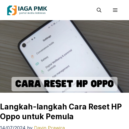
Skip
Men
to
content
Langkah-langkah Cara Reset HP
Oppo untuk Pemula
14/07/2024
by
Davin Prawira