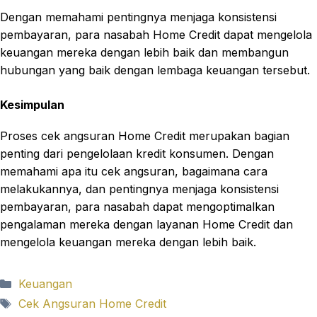
Dengan memahami pentingnya menjaga konsistensi
pembayaran, para nasabah Home Credit dapat mengelola
keuangan mereka dengan lebih baik dan membangun
hubungan yang baik dengan lembaga keuangan tersebut.
Kesimpulan
Proses cek angsuran Home Credit merupakan bagian
penting dari pengelolaan kredit konsumen. Dengan
memahami apa itu cek angsuran, bagaimana cara
melakukannya, dan pentingnya menjaga konsistensi
pembayaran, para nasabah dapat mengoptimalkan
pengalaman mereka dengan layanan Home Credit dan
mengelola keuangan mereka dengan lebih baik.
Categories
Keuangan
Tags
Cek Angsuran Home Credit