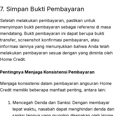
7. Simpan Bukti Pembayaran
Setelah melakukan pembayaran, pastikan untuk
menyimpan bukti pembayaran sebagai referensi di masa
mendatang. Bukti pembayaran ini dapat berupa bukti
transfer, screenshot konfirmasi pembayaran, atau
informasi lainnya yang menunjukkan bahwa Anda telah
melakukan pembayaran sesuai dengan yang diminta oleh
Home Credit.
Pentingnya Menjaga Konsistensi Pembayaran
Menjaga konsistensi dalam pembayaran angsuran Home
Credit memiliki beberapa manfaat penting, antara lain:
Mencegah Denda dan Sanksi: Dengan membayar
tepat waktu, nasabah dapat menghindari denda dan
sanksi lainnya yang mungkin dikenakan oleh Home