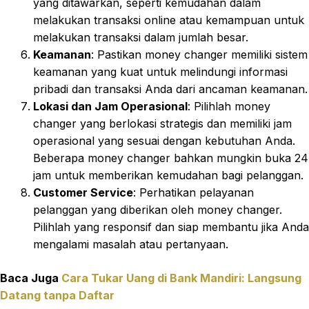
yang ditawarkan, seperti kemudahan dalam
melakukan transaksi online atau kemampuan untuk
melakukan transaksi dalam jumlah besar.
Keamanan
: Pastikan money changer memiliki sistem
keamanan yang kuat untuk melindungi informasi
pribadi dan transaksi Anda dari ancaman keamanan.
Lokasi dan Jam Operasional
: Pilihlah money
changer yang berlokasi strategis dan memiliki jam
operasional yang sesuai dengan kebutuhan Anda.
Beberapa money changer bahkan mungkin buka 24
jam untuk memberikan kemudahan bagi pelanggan.
Customer Service
: Perhatikan pelayanan
pelanggan yang diberikan oleh money changer.
Pilihlah yang responsif dan siap membantu jika Anda
mengalami masalah atau pertanyaan.
Baca Juga
Cara Tukar Uang di Bank Mandiri: Langsung
Datang tanpa Daftar