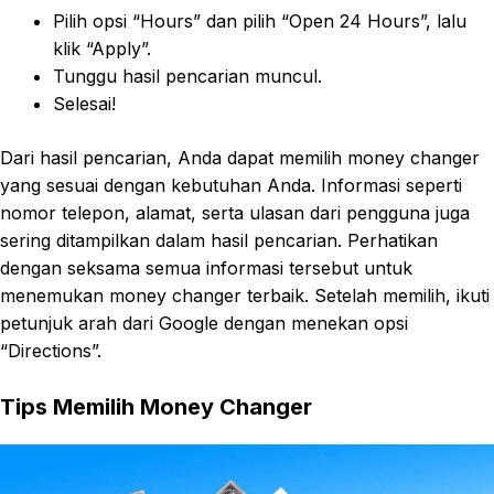
Pilih opsi “Hours” dan pilih “Open 24 Hours”, lalu
klik “Apply”.
Tunggu hasil pencarian muncul.
Selesai!
Dari hasil pencarian, Anda dapat memilih money changer
yang sesuai dengan kebutuhan Anda. Informasi seperti
nomor telepon, alamat, serta ulasan dari pengguna juga
sering ditampilkan dalam hasil pencarian. Perhatikan
dengan seksama semua informasi tersebut untuk
menemukan money changer terbaik. Setelah memilih, ikuti
petunjuk arah dari Google dengan menekan opsi
“Directions”.
Tips Memilih Money Changer