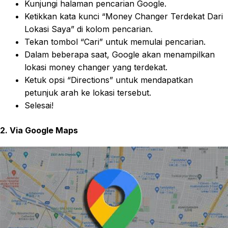
Kunjungi halaman pencarian Google.
Ketikkan kata kunci “Money Changer Terdekat Dari
Lokasi Saya” di kolom pencarian.
Tekan tombol “Cari” untuk memulai pencarian.
Dalam beberapa saat, Google akan menampilkan
lokasi money changer yang terdekat.
Ketuk opsi “Directions” untuk mendapatkan
petunjuk arah ke lokasi tersebut.
Selesai!
2.
Via Google Maps