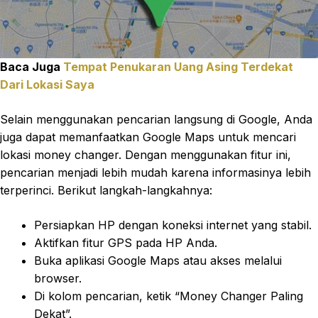
Baca Juga
Tempat Penukaran Uang Asing Terdekat
Dari Lokasi Saya
Selain menggunakan pencarian langsung di Google, Anda
juga dapat memanfaatkan Google Maps untuk mencari
lokasi money changer. Dengan menggunakan fitur ini,
pencarian menjadi lebih mudah karena informasinya lebih
terperinci. Berikut langkah-langkahnya:
Persiapkan HP dengan koneksi internet yang stabil.
Aktifkan fitur GPS pada HP Anda.
Buka aplikasi Google Maps atau akses melalui
browser.
Di kolom pencarian, ketik “Money Changer Paling
Dekat”.