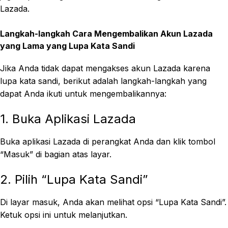
Lazada.
Langkah-langkah Cara Mengembalikan Akun Lazada
yang Lama yang Lupa Kata Sandi
Jika Anda tidak dapat mengakses akun Lazada karena
lupa kata sandi, berikut adalah langkah-langkah yang
dapat Anda ikuti untuk mengembalikannya:
1. Buka Aplikasi Lazada
Buka aplikasi Lazada di perangkat Anda dan klik tombol
“Masuk” di bagian atas layar.
2. Pilih “Lupa Kata Sandi”
Di layar masuk, Anda akan melihat opsi “Lupa Kata Sandi”.
Ketuk opsi ini untuk melanjutkan.