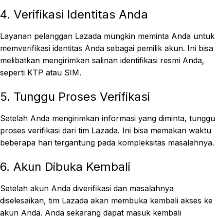
4. Verifikasi Identitas Anda
Layanan pelanggan Lazada mungkin meminta Anda untuk
memverifikasi identitas Anda sebagai pemilik akun. Ini bisa
melibatkan mengirimkan salinan identifikasi resmi Anda,
seperti KTP atau SIM.
5. Tunggu Proses Verifikasi
Setelah Anda mengirimkan informasi yang diminta, tunggu
proses verifikasi dari tim Lazada. Ini bisa memakan waktu
beberapa hari tergantung pada kompleksitas masalahnya.
6. Akun Dibuka Kembali
Setelah akun Anda diverifikasi dan masalahnya
diselesaikan, tim Lazada akan membuka kembali akses ke
akun Anda. Anda sekarang dapat masuk kembali