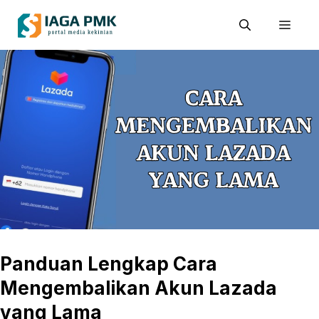
Skip
Men
to
content
Panduan Lengkap Cara
Mengembalikan Akun Lazada
yang Lama