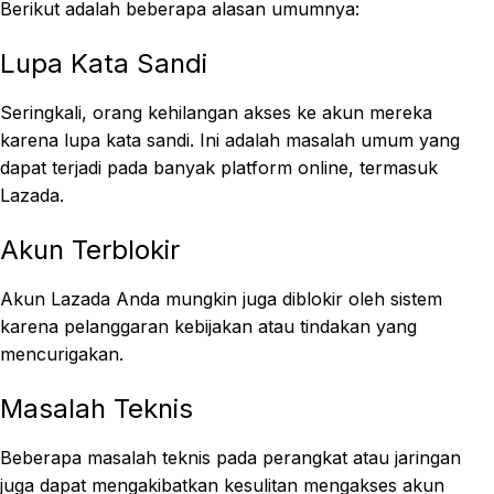
Berikut adalah beberapa alasan umumnya:
Lupa Kata Sandi
Seringkali, orang kehilangan akses ke akun mereka
karena lupa kata sandi. Ini adalah masalah umum yang
dapat terjadi pada banyak platform online, termasuk
Lazada.
Akun Terblokir
Akun Lazada Anda mungkin juga diblokir oleh sistem
karena pelanggaran kebijakan atau tindakan yang
mencurigakan.
Masalah Teknis
Beberapa masalah teknis pada perangkat atau jaringan
juga dapat mengakibatkan kesulitan mengakses akun