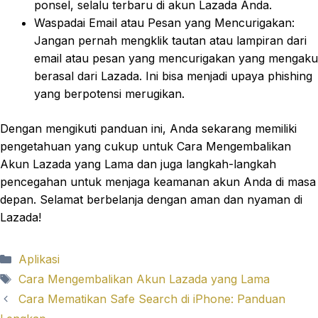
ponsel, selalu terbaru di akun Lazada Anda.
Waspadai Email atau Pesan yang Mencurigakan:
Jangan pernah mengklik tautan atau lampiran dari
email atau pesan yang mencurigakan yang mengaku
berasal dari Lazada. Ini bisa menjadi upaya phishing
yang berpotensi merugikan.
Dengan mengikuti panduan ini, Anda sekarang memiliki
pengetahuan yang cukup untuk Cara Mengembalikan
Akun Lazada yang Lama dan juga langkah-langkah
pencegahan untuk menjaga keamanan akun Anda di masa
depan. Selamat berbelanja dengan aman dan nyaman di
Lazada!
Categories
Aplikasi
Tags
Cara Mengembalikan Akun Lazada yang Lama
Cara Mematikan Safe Search di iPhone: Panduan