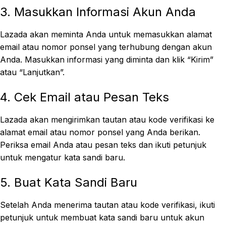
3. Masukkan Informasi Akun Anda
Lazada akan meminta Anda untuk memasukkan alamat
email atau nomor ponsel yang terhubung dengan akun
Anda. Masukkan informasi yang diminta dan klik “Kirim”
atau “Lanjutkan”.
4. Cek Email atau Pesan Teks
Lazada akan mengirimkan tautan atau kode verifikasi ke
alamat email atau nomor ponsel yang Anda berikan.
Periksa email Anda atau pesan teks dan ikuti petunjuk
untuk mengatur kata sandi baru.
5. Buat Kata Sandi Baru
Setelah Anda menerima tautan atau kode verifikasi, ikuti
petunjuk untuk membuat kata sandi baru untuk akun