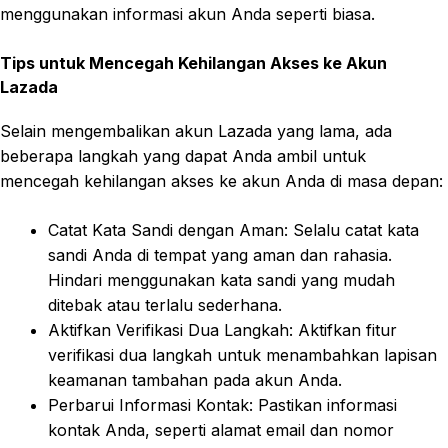
menggunakan informasi akun Anda seperti biasa.
Tips untuk Mencegah Kehilangan Akses ke Akun
Lazada
Selain mengembalikan akun Lazada yang lama, ada
beberapa langkah yang dapat Anda ambil untuk
mencegah kehilangan akses ke akun Anda di masa depan:
Catat Kata Sandi dengan Aman: Selalu catat kata
sandi Anda di tempat yang aman dan rahasia.
Hindari menggunakan kata sandi yang mudah
ditebak atau terlalu sederhana.
Aktifkan Verifikasi Dua Langkah: Aktifkan fitur
verifikasi dua langkah untuk menambahkan lapisan
keamanan tambahan pada akun Anda.
Perbarui Informasi Kontak: Pastikan informasi
kontak Anda, seperti alamat email dan nomor