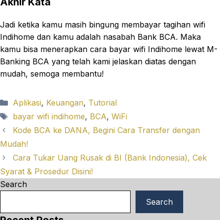
Akhir Kata
Jadi ketika kamu masih bingung membayar tagihan wifi
Indihome dan kamu adalah nasabah Bank BCA. Maka
kamu bisa menerapkan cara bayar wifi Indihome lewat M-
Banking BCA yang telah kami jelaskan diatas dengan
mudah, semoga membantu!
Categories
Aplikasi
,
Keuangan
,
Tutorial
Tags
bayar wifi indihome
,
BCA
,
WiFi
Kode BCA ke DANA, Begini Cara Transfer dengan
Mudah!
Cara Tukar Uang Rusak di BI (Bank Indonesia), Cek
Syarat & Prosedur Disini!
Search
Search