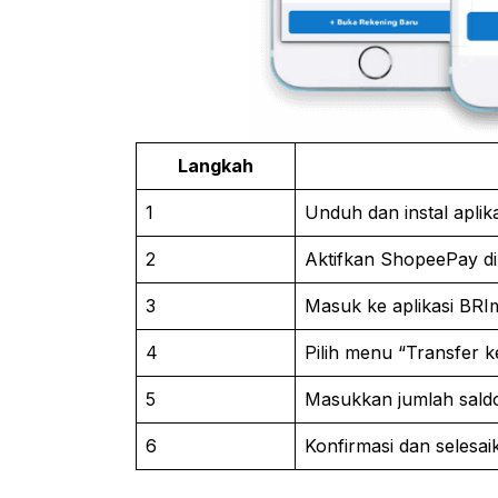
Langkah
1
Unduh dan instal aplik
2
Aktifkan ShopeePay di
3
Masuk ke aplikasi BRI
4
Pilih menu “Transfer 
5
Masukkan jumlah saldo 
6
Konfirmasi dan selesai