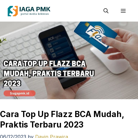
Skip
Men
to
content
Cara Top Up Flazz BCA Mudah,
Praktis Terbaru 2023
06/12/2023
by
Davin Prawira