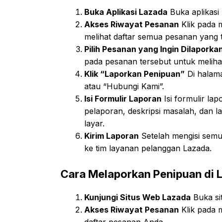
Buka Aplikasi Lazada
Buka aplikasi
Akses Riwayat Pesanan
Klik pada m
melihat daftar semua pesanan yang 
Pilih Pesanan yang Ingin Dilaporka
pada pesanan tersebut untuk melihat
Klik “Laporkan Penipuan”
Di halama
atau “Hubungi Kami”.
Isi Formulir Laporan
Isi formulir la
pelaporan, deskripsi masalah, dan l
layar.
Kirim Laporan
Setelah mengisi semua
ke tim layanan pelanggan Lazada.
Cara Melaporkan Penipuan di 
Kunjungi Situs Web Lazada
Buka si
Akses Riwayat Pesanan
Klik pada 
daftar pesanan Anda.