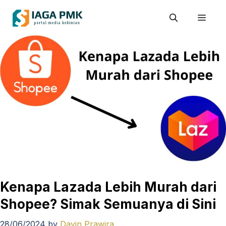
Skip
Men
to
content
Kenapa Lazada Lebih Murah dari
Shopee? Simak Semuanya di Sini
28/06/2024
by
Davin Prawira