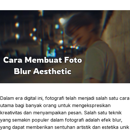
Dalam era digital ini, fotografi telah menjadi salah satu cara
utama bagi banyak orang untuk mengekspresikan
kreativitas dan menyampaikan pesan. Salah satu teknik
yang semakin populer dalam fotografi adalah efek blur,
yang dapat memberikan sentuhan artistik dan estetika unik