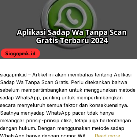
siagapmk.id – Artikel ini akan membahas tentang Aplikasi
Sadap Wa Tanpa Scan Gratis. Perlu ditekankan bahwa
sebelum mempertimbangkan untuk menggunakan metode
sadap WhatsApp, penting untuk mempertimbangkan
secara menyeluruh semua faktor dan konsekuensinya.
Saatnya menyadap WhatsApp pacar tidak hanya
melanggar prinsip-prinsip etika, tetapi juga bertentangan
dengan hukum. Dengan menggunakan metode sadap
WhatsApp hanya dengan nomor WA, …
Read more