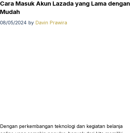
Cara Masuk Akun Lazada yang Lama dengan
Mudah
08/05/2024
by
Davin Prawira
Dengan perkembangan teknologi dan kegiatan belanja