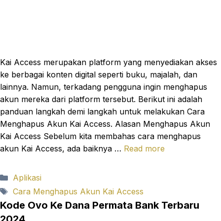
Kai Access merupakan platform yang menyediakan akses
ke berbagai konten digital seperti buku, majalah, dan
lainnya. Namun, terkadang pengguna ingin menghapus
akun mereka dari platform tersebut. Berikut ini adalah
panduan langkah demi langkah untuk melakukan Cara
Menghapus Akun Kai Access. Alasan Menghapus Akun
Kai Access Sebelum kita membahas cara menghapus
akun Kai Access, ada baiknya …
Read more
Categories
Aplikasi
Tags
Cara Menghapus Akun Kai Access
Kode Ovo Ke Dana Permata Bank Terbaru
2024