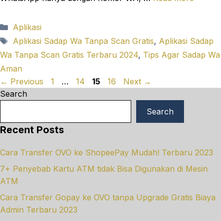
Categories
Aplikasi
Tags
Aplikasi Sadap Wa Tanpa Scan Gratis
,
Aplikasi Sadap
Wa Tanpa Scan Gratis Terbaru 2024
,
Tips Agar Sadap Wa
Aman
Page
Page
Page
Page
←
Previous
1
…
14
15
16
Next
→
Search
Search
Recent Posts
Cara Transfer OVO ke ShopeePay Mudah! Terbaru 2023
7+ Penyebab Kartu ATM tidak Bisa Digunakan di Mesin
ATM
Cara Transfer Gopay ke OVO tanpa Upgrade Gratis Biaya
Admin Terbaru 2023