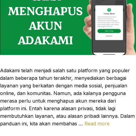
Adakami telah menjadi salah satu platform yang populer
dalam beberapa tahun terakhir, menyediakan berbagai
layanan yang berkaitan dengan media sosial, penjualan
online, dan komunitas. Namun, ada kalanya pengguna
merasa perlu untuk menghapus akun mereka dari
platform ini. Entah karena alasan privasi, tidak lagi
membutuhkan layanan, atau alasan pribadi lainnya. Dalam
panduan ini, kita akan membahas …
Read more