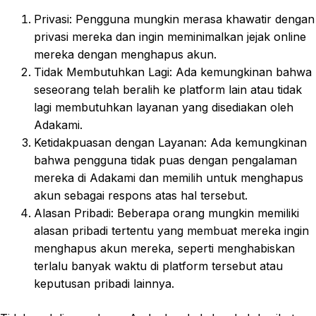
Privasi: Pengguna mungkin merasa khawatir dengan
privasi mereka dan ingin meminimalkan jejak online
mereka dengan menghapus akun.
Tidak Membutuhkan Lagi: Ada kemungkinan bahwa
seseorang telah beralih ke platform lain atau tidak
lagi membutuhkan layanan yang disediakan oleh
Adakami.
Ketidakpuasan dengan Layanan: Ada kemungkinan
bahwa pengguna tidak puas dengan pengalaman
mereka di Adakami dan memilih untuk menghapus
akun sebagai respons atas hal tersebut.
Alasan Pribadi: Beberapa orang mungkin memiliki
alasan pribadi tertentu yang membuat mereka ingin
menghapus akun mereka, seperti menghabiskan
terlalu banyak waktu di platform tersebut atau
keputusan pribadi lainnya.