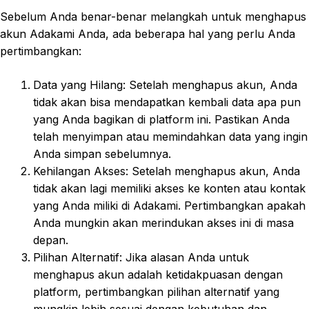
Sebelum Anda benar-benar melangkah untuk menghapus
akun Adakami Anda, ada beberapa hal yang perlu Anda
pertimbangkan:
Data yang Hilang: Setelah menghapus akun, Anda
tidak akan bisa mendapatkan kembali data apa pun
yang Anda bagikan di platform ini. Pastikan Anda
telah menyimpan atau memindahkan data yang ingin
Anda simpan sebelumnya.
Kehilangan Akses: Setelah menghapus akun, Anda
tidak akan lagi memiliki akses ke konten atau kontak
yang Anda miliki di Adakami. Pertimbangkan apakah
Anda mungkin akan merindukan akses ini di masa
depan.
Pilihan Alternatif: Jika alasan Anda untuk
menghapus akun adalah ketidakpuasan dengan
platform, pertimbangkan pilihan alternatif yang
mungkin lebih sesuai dengan kebutuhan dan