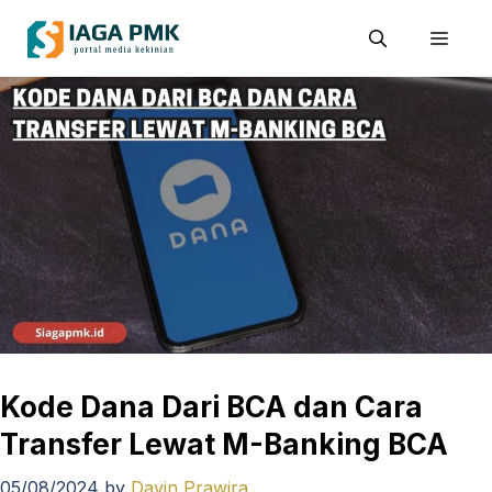
Skip
Men
to
content
Kode Dana Dari BCA dan Cara
Transfer Lewat M-Banking BCA
05/08/2024
by
Davin Prawira