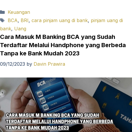
Categories
Keuangan
Tags
BCA
,
BRI
,
cara pinjam uang di bank
,
pinjam uang di
bank
,
Uang
Cara Masuk M Banking BCA yang Sudah
Terdaftar Melalui Handphone yang Berbeda
Tanpa ke Bank Mudah 2023
09/12/2023
by
Davin Prawira