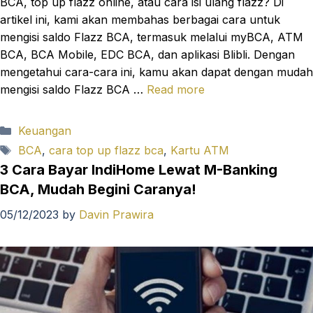
BCA, top up flazz online, atau cara isi ulang flazz? Di
artikel ini, kami akan membahas berbagai cara untuk
mengisi saldo Flazz BCA, termasuk melalui myBCA, ATM
BCA, BCA Mobile, EDC BCA, dan aplikasi Blibli. Dengan
mengetahui cara-cara ini, kamu akan dapat dengan mudah
mengisi saldo Flazz BCA …
Read more
Categories
Keuangan
Tags
BCA
,
cara top up flazz bca
,
Kartu ATM
3 Cara Bayar IndiHome Lewat M-Banking
BCA, Mudah Begini Caranya!
05/12/2023
by
Davin Prawira