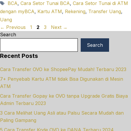
Tags
BCA
,
Cara Setor Tunai BCA
,
Cara Setor Tunai di ATM
dengan myBCA
,
Kartu ATM
,
Rekening
,
Transfer Uang
,
Uang
Page
Page
Page
←
Previous
1
2
3
Next
→
Search
Search
Recent Posts
Cara Transfer OVO ke ShopeePay Mudah! Terbaru 2023
7+ Penyebab Kartu ATM tidak Bisa Digunakan di Mesin
ATM
Cara Transfer Gopay ke OVO tanpa Upgrade Gratis Biaya
Admin Terbaru 2023
3 Cara Melihat Uang Asli atau Palsu Secara Mudah dan
Paling Gampang
5 Cara Transfer Kode OVO ke DANA Terbaru 2024