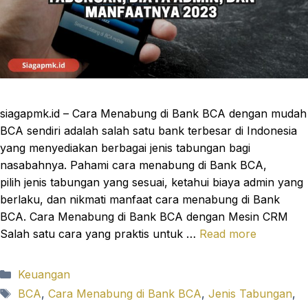
siagapmk.id – Cara Menabung di Bank BCA dengan mudah
BCA sendiri adalah salah satu bank terbesar di Indonesia
yang menyediakan berbagai jenis tabungan bagi
nasabahnya. Pahami cara menabung di Bank BCA,
pilih jenis tabungan yang sesuai, ketahui biaya admin yang
berlaku, dan nikmati manfaat cara menabung di Bank
BCA. Cara Menabung di Bank BCA dengan Mesin CRM
Salah satu cara yang praktis untuk …
Read more
Categories
Keuangan
Tags
BCA
,
Cara Menabung di Bank BCA
,
Jenis Tabungan
,