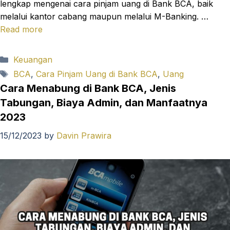
lengkap mengenai cara pinjam uang di Bank BCA, baik
melalui kantor cabang maupun melalui M-Banking. …
Read more
Categories
Keuangan
Tags
BCA
,
Cara Pinjam Uang di Bank BCA
,
Uang
Cara Menabung di Bank BCA, Jenis
Tabungan, Biaya Admin, dan Manfaatnya
2023
15/12/2023
by
Davin Prawira