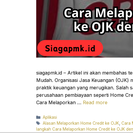
siagapmk.id – Artikel ini akan membahas
Mudah. Organisasi Jasa Keuangan (OJK) me
praktik keuangan yang merugikan. Salah 
perusahaan pembiayaan seperti Home Cre
Cara Melaporkan …
Read more
Categories
Aplikasi
Tags
Alasan Melaporkan Home Credit ke OJK
,
Cara 
langkah Cara Melaporkan Home Credit ke OJK d