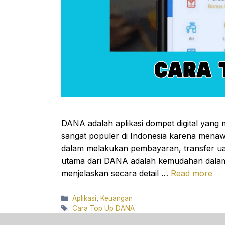
DANA adalah aplikasi dompet digital yang m
sangat populer di Indonesia karena men
dalam melakukan pembayaran, transfer uang
utama dari DANA adalah kemudahan dalam p
menjelaskan secara detail …
Read more
Categories
Aplikasi
,
Keuangan
Tags
Cara Top Up DANA