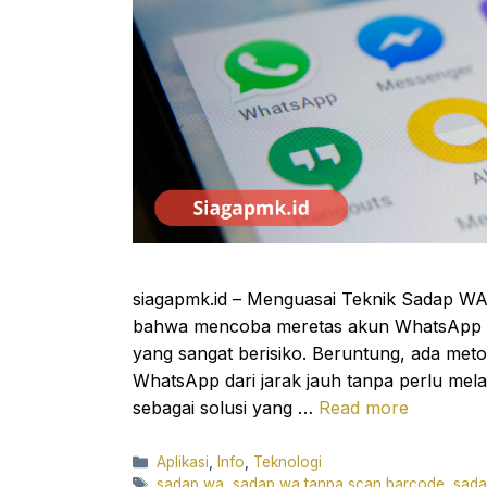
siagapmk.id – Menguasai Teknik Sadap W
bahwa mencoba meretas akun WhatsApp or
yang sangat berisiko. Beruntung, ada met
WhatsApp dari jarak jauh tanpa perlu mel
sebagai solusi yang …
Read more
Categories
Aplikasi
,
Info
,
Teknologi
Tags
sadap wa
,
sadap wa tanpa scan barcode
,
sada