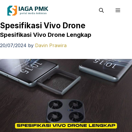
Skip
Men
to
content
Spesifikasi Vivo Drone
Spesifikasi Vivo Drone Lengkap
20/07/2024
by
Davin Prawira