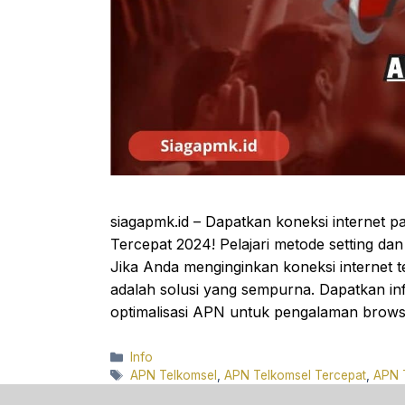
siagapmk.id – Dapatkan koneksi internet 
Tercepat 2024! Pelajari metode setting d
Jika Anda menginginkan koneksi internet t
adalah solusi yang sempurna. Dapatkan i
optimalisasi APN untuk pengalaman brows
Categories
Info
Tags
APN Telkomsel
,
APN Telkomsel Tercepat
,
APN 