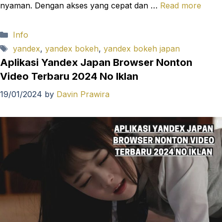
nyaman. Dengan akses yang cepat dan …
Read more
Categories
Info
Tags
yandex
,
yandex bokeh
,
yandex bokeh japan
Aplikasi Yandex Japan Browser Nonton
Video Terbaru 2024 No Iklan
19/01/2024
by
Davin Prawira