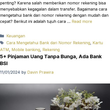
penting? Karena salah memberikan nomor rekening bisa
menyebabkan kegagalan dalam transfer. Bagaimana cara
mengetahui bank dari nomor rekening dengan mudah dan
cepat? Berikut ini adalah tujuh cara …
Read more
Categories
Keuangan
Tags
Cara Mengetahui Bank dari Nomor Rekening
,
Kartu
ATM
,
Mobile banking
,
Rekening
5+ Pinjaman Uang Tanpa Bunga, Ada Bank
BSI
11/01/2024
by
Davin Prawira