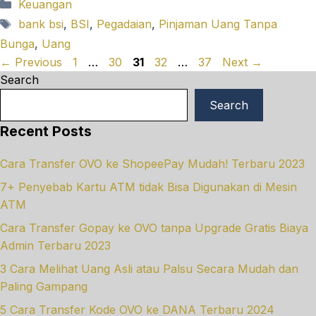
Categories
Keuangan
Tags
bank bsi
,
BSI
,
Pegadaian
,
Pinjaman Uang Tanpa
Bunga
,
Uang
Page
Page
Page
Page
Page
←
Previous
1
…
30
31
32
…
37
Next
→
Search
Search
Recent Posts
Cara Transfer OVO ke ShopeePay Mudah! Terbaru 2023
7+ Penyebab Kartu ATM tidak Bisa Digunakan di Mesin
ATM
Cara Transfer Gopay ke OVO tanpa Upgrade Gratis Biaya
Admin Terbaru 2023
3 Cara Melihat Uang Asli atau Palsu Secara Mudah dan
Paling Gampang
5 Cara Transfer Kode OVO ke DANA Terbaru 2024