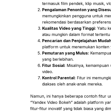
termasuk film pendek, klip musik, vlog
Pengalaman Penonton yang Disesu
memungkinkan pengguna untuk men
rekomendasi berdasarkan preferensi
Kualitas Video yang Tinggi:
Yaitu k
atau mungkin dalam format tertentu
Pencarian dan Penjelajahan Mudah
platform untuk menemukan konten y
Pemutaran yang Mulus:
Kemampuan 
yang berlebihan.
Fitur Sosial:
Misalnya, kemampuan u
video.
Kontrol Parental:
Fitur ini memungk
diakses oleh anak-anak mereka.
Namun, ini hanya beberapa contoh fitur u
“Yandex Video Bokeh” adalah platform ya
fitur-fitur inovatif yang tidak biasa yang dim