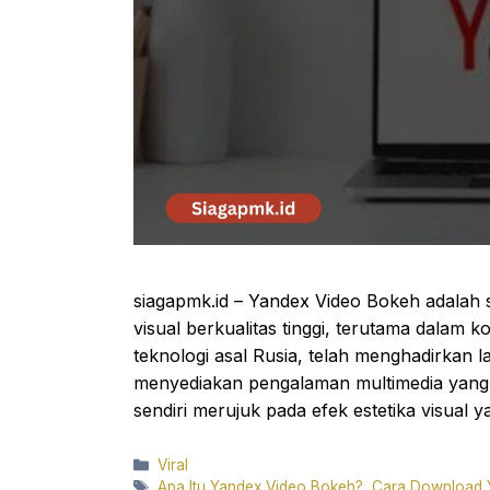
siagapmk.id – Yandex Video Bokeh adala
visual berkualitas tinggi, terutama dala
teknologi asal Rusia, telah menghadirkan l
menyediakan pengalaman multimedia yang 
sendiri merujuk pada efek estetika visual y
Categories
Viral
Tags
Apa Itu Yandex Video Bokeh?
,
Cara Download 