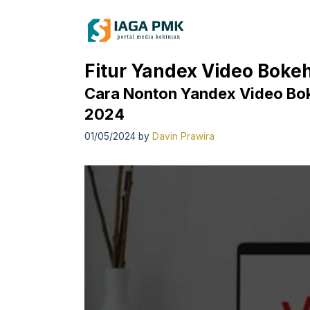
Skip
to
content
Fitur Yandex Video Boke
Cara Nonton Yandex Video Bo
2024
01/05/2024
by
Davin Prawira