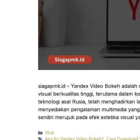
siagapmk.id – Yandex Video Bokeh adala
visual berkualitas tinggi, terutama dala
teknologi asal Rusia, telah menghadirkan l
menyediakan pengalaman multimedia yang 
sendiri merujuk pada efek estetika visual y
Categories
Viral
Tags
Apa Itu Yandex Video Bokeh?
,
Cara Download 