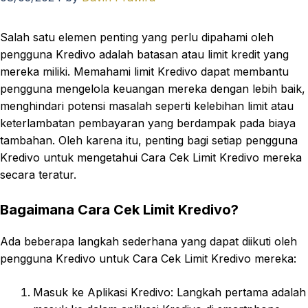
Salah satu elemen penting yang perlu dipahami oleh
pengguna Kredivo adalah batasan atau limit kredit yang
mereka miliki. Memahami limit Kredivo dapat membantu
pengguna mengelola keuangan mereka dengan lebih baik,
menghindari potensi masalah seperti kelebihan limit atau
keterlambatan pembayaran yang berdampak pada biaya
tambahan. Oleh karena itu, penting bagi setiap pengguna
Kredivo untuk mengetahui Cara Cek Limit Kredivo mereka
secara teratur.
Bagaimana Cara Cek Limit Kredivo?
Ada beberapa langkah sederhana yang dapat diikuti oleh
pengguna Kredivo untuk Cara Cek Limit Kredivo mereka:
Masuk ke Aplikasi Kredivo: Langkah pertama adalah