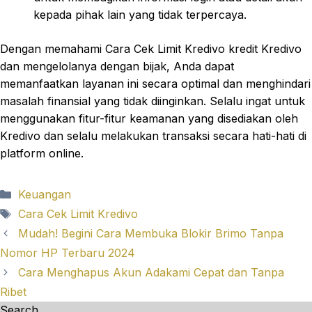
kepada pihak lain yang tidak terpercaya.
Dengan memahami Cara Cek Limit Kredivo kredit Kredivo
dan mengelolanya dengan bijak, Anda dapat
memanfaatkan layanan ini secara optimal dan menghindari
masalah finansial yang tidak diinginkan. Selalu ingat untuk
menggunakan fitur-fitur keamanan yang disediakan oleh
Kredivo dan selalu melakukan transaksi secara hati-hati di
platform online.
Categories
Keuangan
Tags
Cara Cek Limit Kredivo
Mudah! Begini Cara Membuka Blokir Brimo Tanpa
Nomor HP Terbaru 2024
Cara Menghapus Akun Adakami Cepat dan Tanpa
Ribet
Search