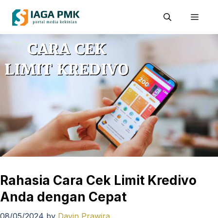
Skip
Men
to
content
Rahasia Cara Cek Limit Kredivo
Anda dengan Cepat
08/05/2024
by
Davin Prawira