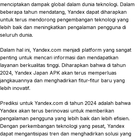
menciptakan dampak global dalam dunia teknologi. Dalam
beberapa tahun mendatang, Yandex dapat diharapkan
untuk terus mendorong pengembangan teknologi yang
lebih baik dan meningkatkan pengalaman pengguna di
seluruh dunia.
Dalam hal ini, Yandex.com menjadi platform yang sangat
penting untuk mencari informasi dan mendapatkan
layanan berkualitas tinggi. Diharapkan bahwa di tahun
2024, Yandex Japan APK akan terus memperluas
jangkauannya dan menghadirkan fitur-fitur baru yang
lebih inovatif.
Prediksi untuk Yandex.com di tahun 2024 adalah bahwa
Yandex akan terus berinovasi untuk memberikan
pengalaman pengguna yang lebih baik dan lebih efisien.
Dengan perkembangan teknologi yang pesat, Yandex
dapat mengantisipasi tren dan menghadirkan solusi yang