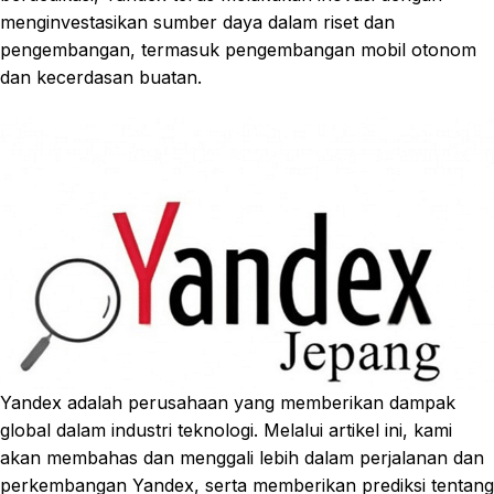
menginvestasikan sumber daya dalam riset dan
pengembangan, termasuk pengembangan mobil otonom
dan kecerdasan buatan.
Yandex adalah perusahaan yang memberikan dampak
global dalam industri teknologi. Melalui artikel ini, kami
akan membahas dan menggali lebih dalam perjalanan dan
perkembangan Yandex, serta memberikan prediksi tentang