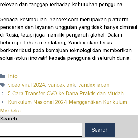
relevan dan tanggap terhadap kebutuhan pengguna.
Sebagai kesimpulan, Yandex.com merupakan platform
pencarian dan layanan unggulan yang tidak hanya diminati
di Rusia, tetapi juga memiliki pengaruh global. Dalam
beberapa tahun mendatang, Yandex akan terus
berkontribusi pada kemajuan teknologi dan memberikan
solusi-solusi inovatif kepada pengguna di seluruh dunia.
Categories
Info
Tags
video viral 2024
,
yandex apk
,
yandex japan
5 Cara Transfer OVO ke Dana Praktis dan Mudah
Kurikulum Nasional 2024 Menggantikan Kurikulum
Merdeka
Search
Search