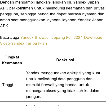
Dengan mengambil langkah-langkah ini, Yandex Japan
APK berkomitmen untuk melindungi keamanan dan privasi
pengguna, sehingga pengguna dapat merasa nyaman dan
aman saat menggunakan layanan-layanan Yandex Japan
APK.
Baca Juga
Yandex Browser Jepang Full 2024 Download
Video Yandex Tanpa Iklan
Tingkat
Deskripsi
Keamanan
Yandex menggunakan enkripsi yang kuat
untuk melindungi data pengguna dan
Tinggi
memiliki firewall yang handal untuk
mencegah akses yang tidak sah ke dalam
jaringan.