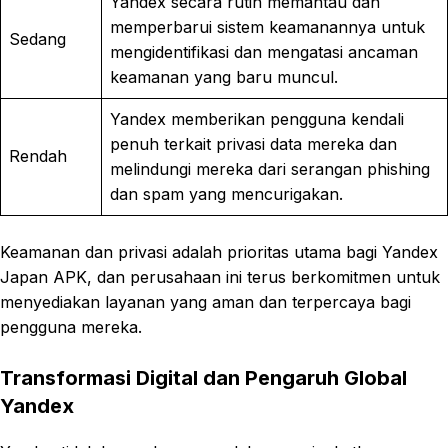
Yandex secara rutin memantau dan
memperbarui sistem keamanannya untuk
Sedang
mengidentifikasi dan mengatasi ancaman
keamanan yang baru muncul.
Yandex memberikan pengguna kendali
penuh terkait privasi data mereka dan
Rendah
melindungi mereka dari serangan phishing
dan spam yang mencurigakan.
Keamanan dan privasi adalah prioritas utama bagi Yandex
Japan APK, dan perusahaan ini terus berkomitmen untuk
menyediakan layanan yang aman dan terpercaya bagi
pengguna mereka.
Transformasi Digital dan Pengaruh Global
Yandex