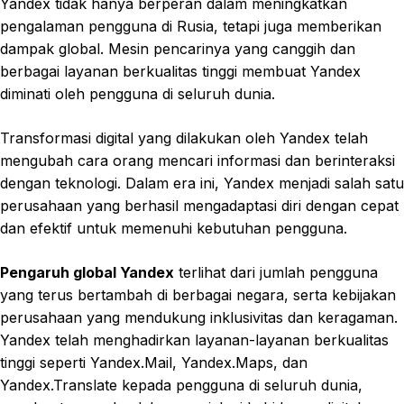
Yandex tidak hanya berperan dalam meningkatkan
pengalaman pengguna di Rusia, tetapi juga memberikan
dampak global. Mesin pencarinya yang canggih dan
berbagai layanan berkualitas tinggi membuat Yandex
diminati oleh pengguna di seluruh dunia.
Transformasi digital yang dilakukan oleh Yandex telah
mengubah cara orang mencari informasi dan berinteraksi
dengan teknologi. Dalam era ini, Yandex menjadi salah satu
perusahaan yang berhasil mengadaptasi diri dengan cepat
dan efektif untuk memenuhi kebutuhan pengguna.
Pengaruh global Yandex
terlihat dari jumlah pengguna
yang terus bertambah di berbagai negara, serta kebijakan
perusahaan yang mendukung inklusivitas dan keragaman.
Yandex telah menghadirkan layanan-layanan berkualitas
tinggi seperti Yandex.Mail, Yandex.Maps, dan
Yandex.Translate kepada pengguna di seluruh dunia,