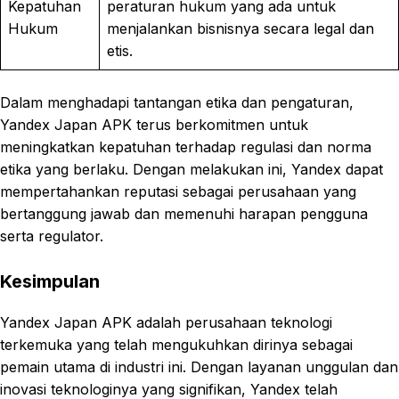
Kepatuhan
peraturan hukum yang ada untuk
Hukum
menjalankan bisnisnya secara legal dan
etis.
Dalam menghadapi tantangan etika dan pengaturan,
Yandex Japan APK terus berkomitmen untuk
meningkatkan kepatuhan terhadap regulasi dan norma
etika yang berlaku. Dengan melakukan ini, Yandex dapat
mempertahankan reputasi sebagai perusahaan yang
bertanggung jawab dan memenuhi harapan pengguna
serta regulator.
Kesimpulan
Yandex Japan APK adalah perusahaan teknologi
terkemuka yang telah mengukuhkan dirinya sebagai
pemain utama di industri ini. Dengan layanan unggulan dan
inovasi teknologinya yang signifikan, Yandex telah