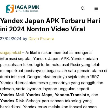
Skip
Men
to
content
Yandex Japan APK Terbaru Hari
ini 2024 Nonton Video Viral
27/02/2024
by
Davin Prawira
siagapmk.id
– Artikel ini akan membahas mengenai
informasi seputar Yandex Japan APK. Yandex adalah
perusahaan teknologi terkemuka asal Rusia yang telah
memperkuat posisinya sebagai salah satu pemain utama di
dunia internet. Dengan eksistensinya sejak tahun 1997,
Yandex dikenal atas mesin pencarinya yang canggih dan
relevan, serta layanan-layanan unggulan seperti
Yandex.Mail
,
Yandex.Maps
,
Yandex.Translate
, dan
Yandex.Disk
. Sebagai perusahaan teknologi yang
berdedikasi, Yandex terus melakukan inovasi dengan