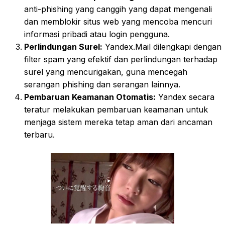
anti-phishing yang canggih yang dapat mengenali
dan memblokir situs web yang mencoba mencuri
informasi pribadi atau login pengguna.
Perlindungan Surel:
Yandex.Mail dilengkapi dengan
filter spam yang efektif dan perlindungan terhadap
surel yang mencurigakan, guna mencegah
serangan phishing dan serangan lainnya.
Pembaruan Keamanan Otomatis:
Yandex secara
teratur melakukan pembaruan keamanan untuk
menjaga sistem mereka tetap aman dari ancaman
terbaru.