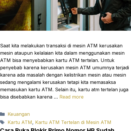
Saat kita melakukan transaksi di mesin ATM kerusakan
mesin ataupun kelalaian kita dalam menggunakan mesin
ATM bisa menyebabkan kartu ATM tertelan. Untuk
penyebab karena kerusakan mesin ATM umumnya terjadi
karena ada masalah dengan kelistrikan mesin atau mesin
sedang mengalami kerusakan tetapi kita memasaksa
memasukan kartu ATM. Selain itu, kartu atm tertelan juga
bisa disebabkan karena …
Read more
Categories
Keuangan
Tags
Kartu ATM
,
Kartu ATM Tertelan di Mesin ATM
Cara Buka Blokir Brimo Nomor HP Sudah