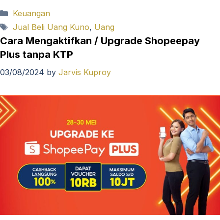
Categories
Keuangan
Tags
Jual Beli Uang Kuno
,
Uang
Cara Mengaktifkan / Upgrade Shopeepay
Plus tanpa KTP
03/08/2024
by
Jarvis Kuproy