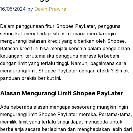
16/05/2024
by
Davin Prawira
Dalam penggunaan fitur Shopee PayLater, pengguna
sering kali menghadapi situasi di mana mereka ingin
mengurangi batasan kredit yang diberikan oleh Shopee.
Batasan kredit ini bisa menjadi kendala dalam pengelolaan
keuangan, terutama jika pengguna merasa terbebani
dengan limit yang terlalu tinggi. Namun, bagaimana cara
mengurangi limit Shopee PayLater dengan efektif? Simak
panduan praktis berikut ini.
Alasan Mengurangi Limit Shopee PayLater
Ada beberapa alasan mengapa seseorang mungkin ingin
mengurangi limit Shopee PayLater mereka. Pertama-tama,
memiliki limit yang terlalu tinggi dapat menggoda untuk
berbelanja secara berlebihan dan menghabiskan lebih dari