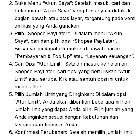
Buka Menu “Akun Saya”: Setelah masuk, cari dan
buka menu “Akun Saya” yang biasanya terletak di
bagian bawah atau atas layar, tergantung pada versi
aplikasi yang Anda gunakan.
Pilih “Shopee PayLater”: Di dalam menu “Akun
Saya”, cari dan pilih opsi “Shopee PayLater”.
Biasanya, ini dapat ditemukan di bawah bagian
“Pembayaran & Top Up” atau “Layanan Keuangan”.
Cari Opsi “Atur Limit”: Setelah masuk ke halaman
Shopee PayLater, cari opsi yang bertuliskan “Atur
Limit” atau serupa. Klik atau sentuh opsi ini untuk
melanjutkan.
Pilih Jumlah Limit yang Diinginkan: Di dalam opsi
“Atur Limit”, Anda akan diberikan beberapa pilihan
jumlah limit yang dapat Anda pilih. Pilih jumlah yang
Anda inginkan sesuai dengan kebutuhan dan
kemampuan finansial Anda.
Konfirmasi Perubahan: Setelah memilih jumlah limit