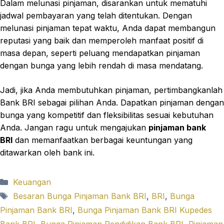
Dalam melunasi pinjaman, disarankan untuk mematuhi
jadwal pembayaran yang telah ditentukan. Dengan
melunasi pinjaman tepat waktu, Anda dapat membangun
reputasi yang baik dan memperoleh manfaat positif di
masa depan, seperti peluang mendapatkan pinjaman
dengan bunga yang lebih rendah di masa mendatang.
Jadi, jika Anda membutuhkan pinjaman, pertimbangkanlah
Bank BRI sebagai pilihan Anda. Dapatkan pinjaman dengan
bunga yang kompetitif dan fleksibilitas sesuai kebutuhan
Anda. Jangan ragu untuk mengajukan
pinjaman bank
BRI
dan memanfaatkan berbagai keuntungan yang
ditawarkan oleh bank ini.
Categories
Keuangan
Tags
Besaran Bunga Pinjaman Bank BRI
,
BRI
,
Bunga
Pinjaman Bank BRI
,
Bunga Pinjaman Bank BRI Kupedes
Bank BRI
,
Bunga Pinjaman Pendidikan Bank BRI
,
Pinjaman