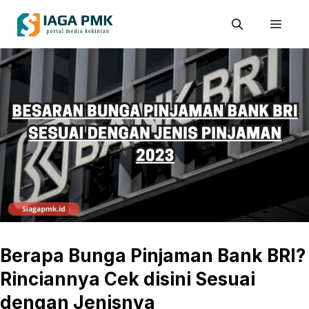
Skip
Men
to
content
Berapa Bunga Pinjaman Bank BRI?
Rinciannya Cek disini Sesuai
dengan Jenisnya